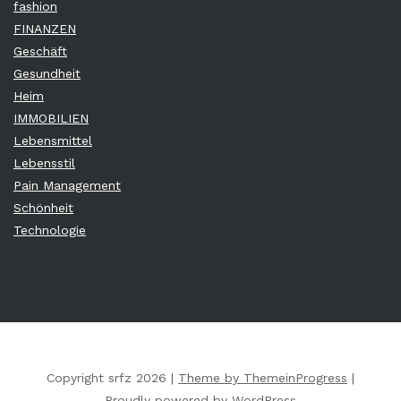
fashion
FINANZEN
Geschäft
Gesundheit
Heim
IMMOBILIEN
Lebensmittel
Lebensstil
Pain Management
Schönheit
Technologie
Copyright srfz 2026 |
Theme by ThemeinProgress
|
Proudly powered by WordPress