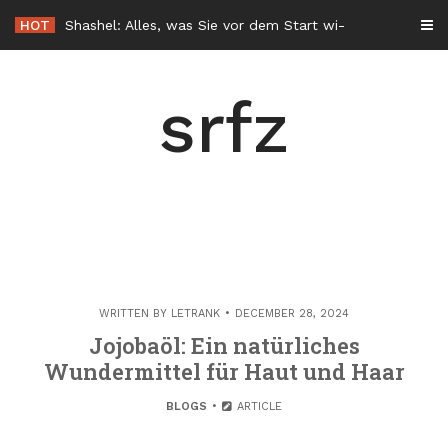
Skip
HOT
Shashel: Alles, was Sie vor dem Start wissen sollten
to
content
srfz
WRITTEN BY
LETRANK
DECEMBER 28, 2024
Jojobaöl: Ein natürliches
Wundermittel für Haut und Haar
BLOGS
ARTICLE