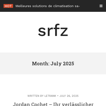
Skip
HOT
Meilleures solutions de climatisation sans unité extérieure en 2026
to
content
srfz
Month: July 2025
WRITTEN BY
LETRANK
JULY 26, 2025
Jordan Cochet – Ihr verlässlicher