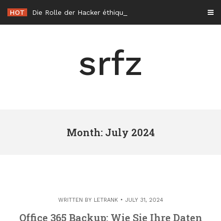
Skip
HOT
Die Rolle der Hacker éthique in der Cybersicherheit in Frankreich
to
content
srfz
Month: July 2024
WRITTEN BY
LETRANK
JULY 31, 2024
Office 365 Backup: Wie Sie Ihre Daten