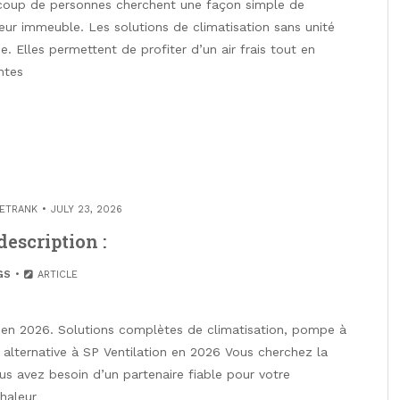
ucoup de personnes cherchent une façon simple de
 leur immeuble. Les solutions de climatisation sans unité
 Elles permettent de profiter d’un air frais tout en
ntes
ETRANK
JULY 23, 2026
escription :
GS
ARTICLE
on en 2026. Solutions complètes de climatisation, pompe à
e alternative à SP Ventilation en 2026 Vous cherchez la
us avez besoin d’un partenaire fiable pour votre
chaleur