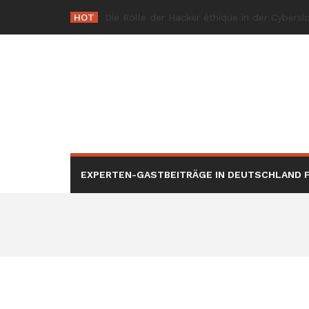
Skip
HOT
Shashel: Alles,
_
to
content
EXPERTEN-GASTBEITRÄGE IN DEUTSCHLAND F