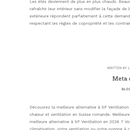
Les étés deviennent de plus en plus chauds. Bea
rafraîchir leur intérieur sans modifier la façade de
extérieure répondent parfaitement à cette demande.
respectant les règles de copropriété et les contrai
WRITTEN BY
L
Meta d
BLO
Découvrez la meilleure alternative à SP Ventilati
chaleur et ventilation en Suisse romande. Meilleur
meilleure alternative à SP Ventilation en 2026 ? Vo
climatisation, votre ventilation ou votre pompe à 