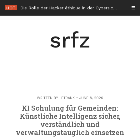
Skip
HOT
Die Rolle der Hacker éthique in der Cybersicherheit in Frankreich
to
content
srfz
WRITTEN BY
LETRANK
JUNE 8, 2026
KI Schulung für Gemeinden:
Künstliche Intelligenz sicher,
verständlich und
verwaltungstauglich einsetzen