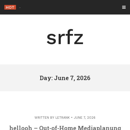
Skip
HOT
-
to
content
srfz
Day: June 7, 2026
WRITTEN BY
LETRANK
JUNE 7, 2026
hellooh – Out-of-Home Mediaplanung