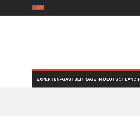
Skip
HOT
Die Rolle der Hacker éthique in der Cybersic
to
content
EXPERTEN-GASTBEITRÄGE IN DEUTSCHLAND F