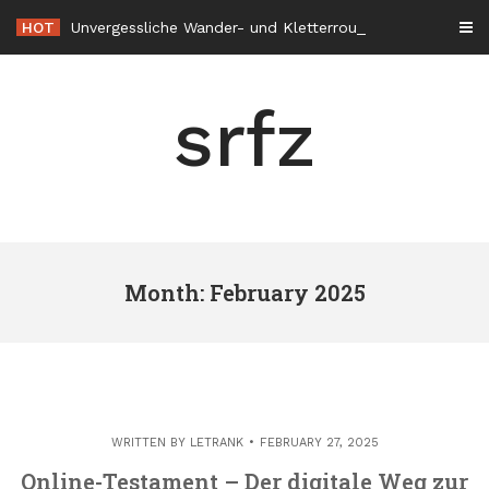
Skip
HOT
Unvergessliche Wander- und Kletterrouten durch die Alpenregion
to
content
srfz
Month: February 2025
WRITTEN BY
LETRANK
FEBRUARY 27, 2025
Online-Testament – Der digitale Weg zur