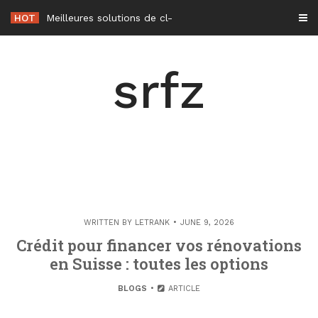
Skip
HOT
Meilleures solutions de climatisation sans unité extérieure en 2026
to
content
srfz
WRITTEN BY
LETRANK
JUNE 9, 2026
Crédit pour financer vos rénovations
en Suisse : toutes les options
BLOGS
ARTICLE