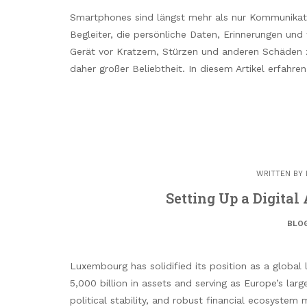
Smartphones sind längst mehr als nur Kommunikatio
Begleiter, die persönliche Daten, Erinnerungen und
Gerät vor Kratzern, Stürzen und anderen Schäden 
daher großer Beliebtheit. In diesem Artikel erfahre
WRITTEN BY
Setting Up a Digita
BLO
Luxembourg has solidified its position as a global
5,000 billion in assets and serving as Europe’s lar
political stability, and robust financial ecosystem m