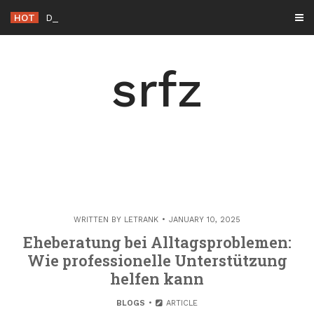
Skip
HOT
Die Rolle der Hacker éthique in der Cybersicherhe
_
to
content
srfz
WRITTEN BY
LETRANK
JANUARY 10, 2025
Eheberatung bei Alltagsproblemen:
Wie professionelle Unterstützung
helfen kann
BLOGS
ARTICLE