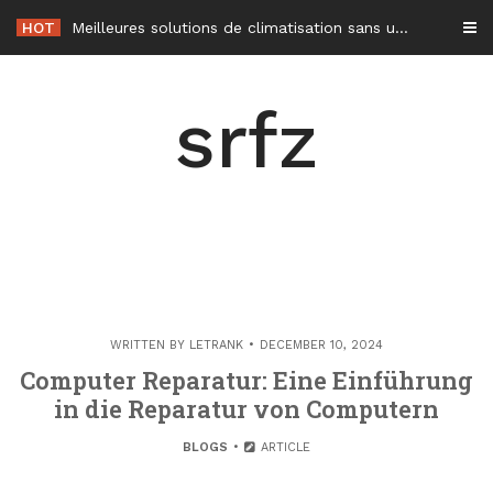
Skip
HOT
Meilleures solutions de climatisation sans unité extérieure en 2026
to
content
srfz
WRITTEN BY
LETRANK
DECEMBER 10, 2024
Computer Reparatur: Eine Einführung
in die Reparatur von Computern
BLOGS
ARTICLE