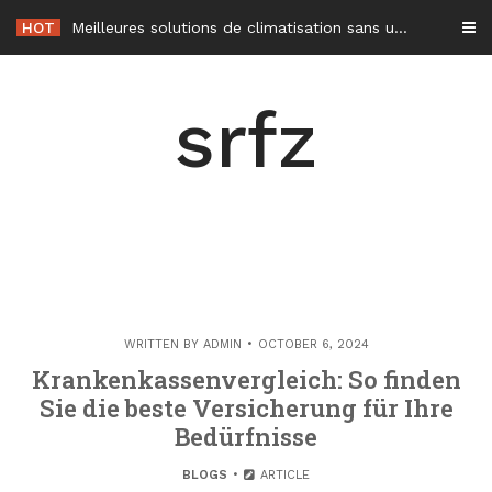
Skip
HOT
Meilleures solutions de climatisation sans unité extérieure en 2026
to
content
srfz
WRITTEN BY
ADMIN
OCTOBER 6, 2024
Krankenkassenvergleich: So finden
Sie die beste Versicherung für Ihre
Bedürfnisse
BLOGS
ARTICLE