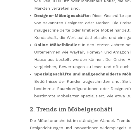
wie Ikea, XXXLutz oder Möbelhaus Roller, die so
Märkten vertreten sind.
Designer-Möbelgeschäfte:
Diese Geschäfte spe
von bekannten Designern oder Marken. Die Preise 
maßgeschneiderte oder limitierte Möbel handelt
Kundschaft, die Wert auf ästhetische und einziga
Online-Möbelhändler:
In den letzten Jahren h
Unternehmen wie Wayfair, Home24 und Amazon bi
Hause aus bestellt werden können. Der Online-
vergleichen, Bewertungen zu lesen und oft auch v
Spezialgeschäfte und maßgeschneiderte Möb
Bedürfnisse der Kunden zugeschnitten sind. Sie
bestimmte Raumkonfigurationen oder Designanfo
bestimmte Möbelarten spezialisiert, wie etwa 
2.
Trends im Möbelgeschäft
Die Möbelbranche ist im ständigen Wandel. Trends
Designrichtungen und Innovationen widerspiegelt.