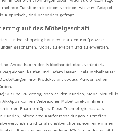
en in kleineren Wohnungen leben, wächst die Nachfrage
 mehrere Funktionen in einem vereinen, wie zum Beispiel
in Klapptisch, sind besonders gefragt.
sierung auf das Möbelgeschäft
oniert. Online-Shopping hat nicht nur den Kaufprozess
 Kunden geschaffen, Möbel zu erleben und zu erwerben.
line-Shops haben den Möbelhandel stark verändert.
rgleichen, kaufen und liefern lassen. Viele Möbelhäuser
-Darstellungen ihrer Produkte an, sodass Kunden sehen
ürden.
R):
AR und VR ermöglichen es den Kunden, Möbel virtuell in
on AR-Apps können Verbraucher Möbel direkt in ihrem
ch in den Raum einfügen. Diese Technologie hat das
den Kunden, informierte Kaufentscheidungen zu treffen.
bewertungen und Erfahrungsberichte spielen eine immer
lichkeit, Bewertungen von anderen Käufern zu lesen, gibt