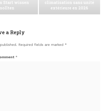
m Start wissen
climatisation sans unité
sollten
extérieure en 2026
ve a Reply
 published.
Required fields are marked
*
omment
*