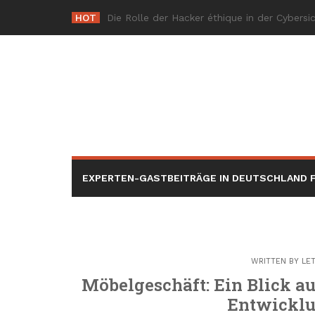
Skip
HOT
Shash
_
to
content
EXPERTEN-GASTBEITRÄGE IN DEUTSCHLAND F
WRITTEN BY
LE
Möbelgeschäft: Ein Blick a
Entwicklu