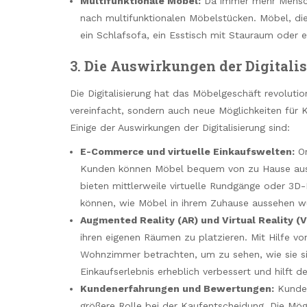
Multifunktionale Möbel:
Da immer mehr Mensch
nach multifunktionalen Möbelstücken. Möbel, die
ein Schlafsofa, ein Esstisch mit Stauraum oder e
3.
Die Auswirkungen der Digitali
Die Digitalisierung hat das Möbelgeschäft revoluti
vereinfacht, sondern auch neue Möglichkeiten für
Einige der Auswirkungen der Digitalisierung sind:
E-Commerce und virtuelle Einkaufswelten:
On
Kunden können Möbel bequem von zu Hause aus ve
bieten mittlerweile virtuelle Rundgänge oder 3D
können, wie Möbel in ihrem Zuhause aussehen w
Augmented Reality (AR) und Virtual Reality (V
ihren eigenen Räumen zu platzieren. Mit Hilfe v
Wohnzimmer betrachten, um zu sehen, wie sie si
Einkaufserlebnis erheblich verbessert und hilft 
Kundenerfahrungen und Bewertungen:
Kunden
größere Rolle bei der Kaufentscheidung. Die Mög