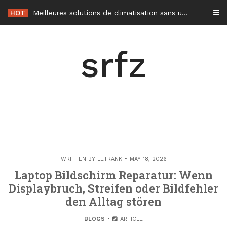
Skip
HOT
Meilleures solutions de climatisation sans unité extérieure en 2026
to
content
srfz
WRITTEN BY
LETRANK
MAY 18, 2026
Laptop Bildschirm Reparatur: Wenn
Displaybruch, Streifen oder Bildfehler
den Alltag stören
BLOGS
ARTICLE