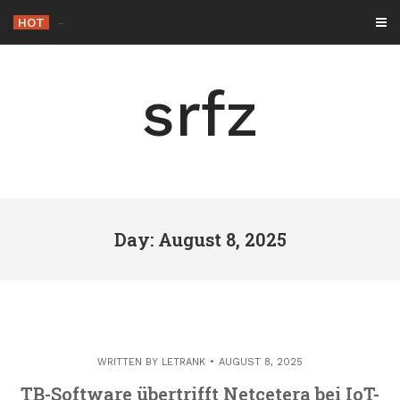
Skip
HOT
-
to
content
srfz
Day: August 8, 2025
WRITTEN BY
LETRANK
AUGUST 8, 2025
TB-Software übertrifft Netcetera bei IoT-