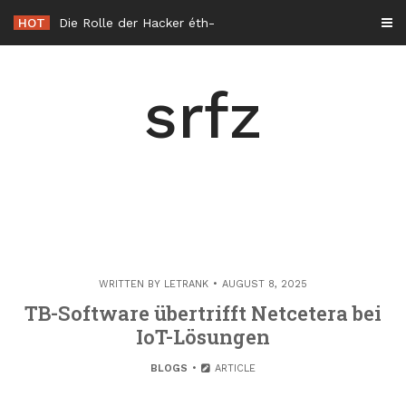
Skip
HOT
Die Rolle der Hacker éthique in der Cybersicherheit in Frankreich
to
content
srfz
WRITTEN BY
LETRANK
AUGUST 8, 2025
TB-Software übertrifft Netcetera bei
IoT-Lösungen
BLOGS
ARTICLE