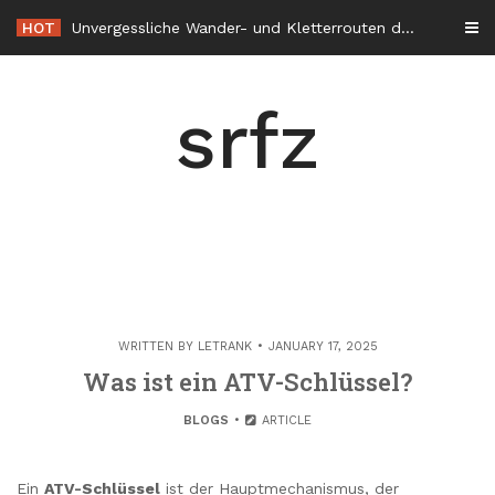
Skip
HOT
Unvergessliche Wander- und Kletterrouten durch die Alpenregion
to
content
srfz
WRITTEN BY
LETRANK
JANUARY 17, 2025
Was ist ein ATV-Schlüssel?
BLOGS
ARTICLE
Ein
ATV-Schlüssel
ist der Hauptmechanismus, der