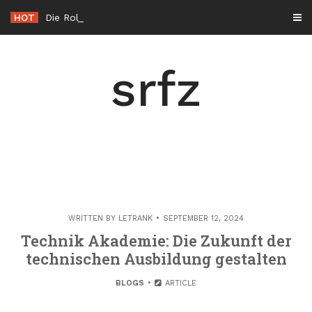
Skip
HOT
Die Rolle der Hacker éthique in der Cybersicher
_
to
content
srfz
WRITTEN BY
LETRANK
SEPTEMBER 12, 2024
Technik Akademie: Die Zukunft der
technischen Ausbildung gestalten
BLOGS
ARTICLE