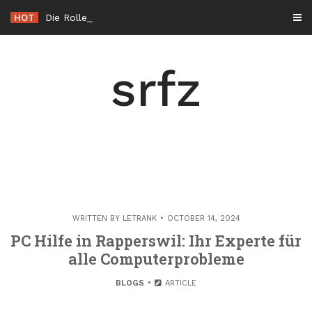
Skip
HOT
Die Rolle der Hacker éthique in der Cybersicherheit in Frankr
to
content
srfz
WRITTEN BY
LETRANK
OCTOBER 14, 2024
PC Hilfe in Rapperswil: Ihr Experte für
alle Computerprobleme
BLOGS
ARTICLE