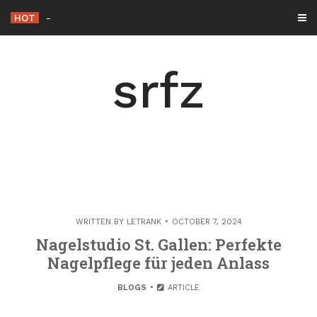
Skip
HOT
Die Rolle der Hacker éthique in der Cybersicherhe
_
to
content
srfz
WRITTEN BY
LETRANK
OCTOBER 7, 2024
Nagelstudio St. Gallen: Perfekte
Nagelpflege für jeden Anlass
BLOGS
ARTICLE