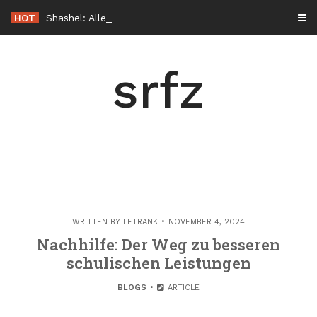
Skip
HOT
Shashel: Alles, was Sie vor dem Start wissen sollten
to
content
srfz
WRITTEN BY
LETRANK
NOVEMBER 4, 2024
Nachhilfe: Der Weg zu besseren
schulischen Leistungen
BLOGS
ARTICLE