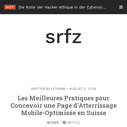
Skip
HOT
Die Rolle der Hacker éthique in der Cybersicherheit in Frankreich
to
content
srfz
WRITTEN BY
LETRANK
AUGUST 5, 2024
Les Meilleures Pratiques pour
Concevoir une Page d’Atterrissage
Mobile-Optimisée en Suisse
BLOGS
ARTICLE