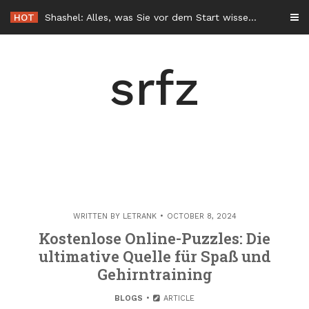
Skip
HOT
Shashel: Alles, was Sie vor dem Start wissen sollten
to
content
srfz
WRITTEN BY
LETRANK
OCTOBER 8, 2024
Kostenlose Online-Puzzles: Die
ultimative Quelle für Spaß und
Gehirntraining
BLOGS
ARTICLE