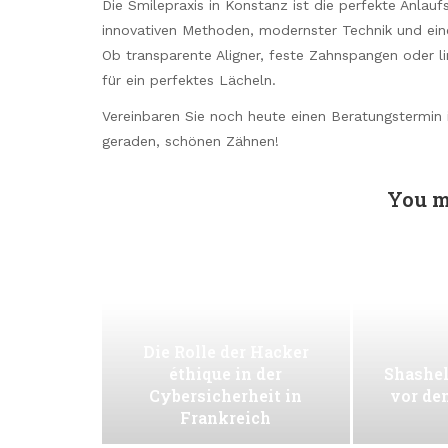
Die Smilepraxis in Konstanz ist die perfekte Anlaufs
innovativen Methoden, modernster Technik und eine
Ob transparente Aligner, feste Zahnspangen oder l
für ein perfektes Lächeln.
Vereinbaren Sie noch heute einen Beratungstermin i
geraden, schönen Zähnen!
You m
Die Rolle der Hacker
éthique in der
Shashel
Cybersicherheit in
vor de
Frankreich