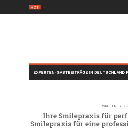
Skip
HOT
Die Rolle der Hacker éthique i
-
to
content
EXPERTEN-GASTBEITRÄGE IN DEUTSCHLAND F
WRITTEN BY
LE
Ihre Smilepraxis für per
Smilepraxis für eine profess