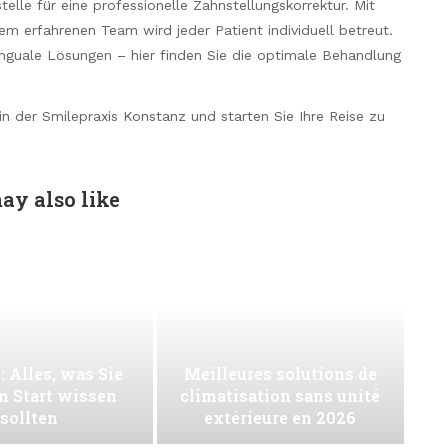
telle für eine professionelle Zahnstellungskorrektur. Mit
m erfahrenen Team wird jeder Patient individuell betreut.
inguale Lösungen – hier finden Sie die optimale Behandlung
n der Smilepraxis Konstanz und starten Sie Ihre Reise zu
ay also like
: Alles, was Sie
Meilleures solutions de
m Start wissen
climatisation sans unité
sollten
extérieure en 2026