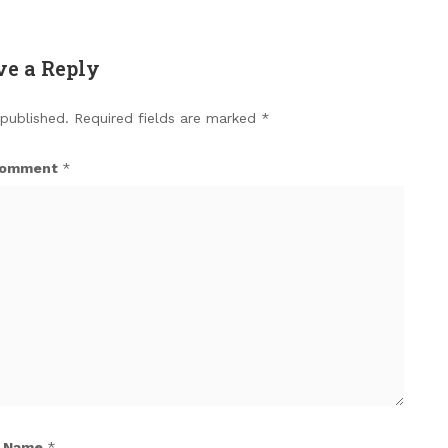
ve a Reply
 published.
Required fields are marked
*
omment
*
Name
*