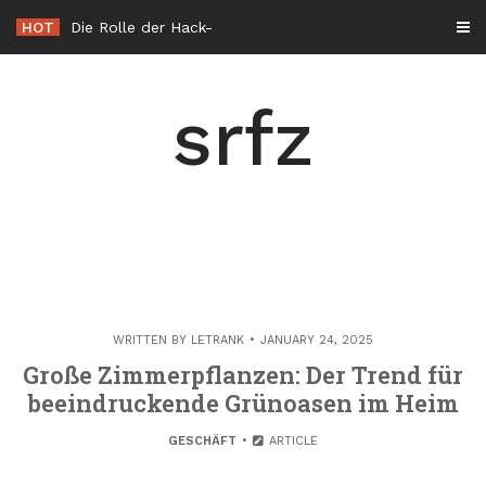
Skip
HOT
Die Rolle der Hacker éthique in der Cybersicherheit in Frankreich
to
content
srfz
WRITTEN BY
LETRANK
JANUARY 24, 2025
Große Zimmerpflanzen: Der Trend für
beeindruckende Grünoasen im Heim
GESCHÄFT
ARTICLE