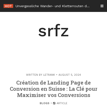
Skip
HOT
Unvergessliche Wander- und Kletterrouten durch die Alpenregion
to
content
srfz
WRITTEN BY
LETRANK
AUGUST 5, 2024
Création de Landing Page de
Conversion en Suisse : La Clé pour
Maximiser vos Conversions
BLOGS
ARTICLE