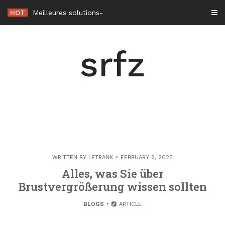
Skip
HOT
Meilleures solutions de climatisation sans unité extérieure en 2026
to
content
srfz
WRITTEN BY
LETRANK
FEBRUARY 8, 2025
Alles, was Sie über
Brustvergrößerung wissen sollten
BLOGS
ARTICLE