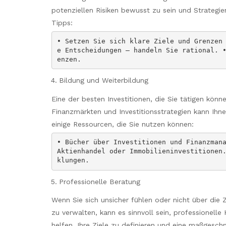
potenziellen Risiken bewusst zu sein und Strategie
Tipps:
• Setzen Sie sich klare Ziele und Grenzen
e Entscheidungen – handeln Sie rational. 
enzen.
Bildung und Weiterbildung
Eine der besten Investitionen, die Sie tätigen könne
Finanzmärkten und Investitionsstrategien kann Ihne
einige Ressourcen, die Sie nutzen können:
• Bücher über Investitionen und Finanzman
Aktienhandel oder Immobilieninvestitionen
klungen.
Professionelle Beratung
Wenn Sie sich unsicher fühlen oder nicht über die 
zu verwalten, kann es sinnvoll sein, professionelle
helfen, Ihre Ziele zu definieren und eine maßgeschne