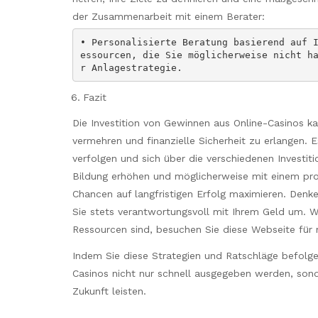
der Zusammenarbeit mit einem Berater:
• Personalisierte Beratung basierend auf 
essourcen, die Sie möglicherweise nicht h
r Anlagestrategie.
Fazit
Die Investition von Gewinnen aus Online-Casinos ka
vermehren und finanzielle Sicherheit zu erlangen. 
verfolgen und sich über die verschiedenen Investiti
Bildung erhöhen und möglicherweise mit einem pro
Chancen auf langfristigen Erfolg maximieren. Denken
Sie stets verantwortungsvoll mit Ihrem Geld um. 
Ressourcen sind, besuchen Sie diese Webseite für 
Indem Sie diese Strategien und Ratschläge befolgen
Casinos nicht nur schnell ausgegeben werden, sonde
Zukunft leisten.