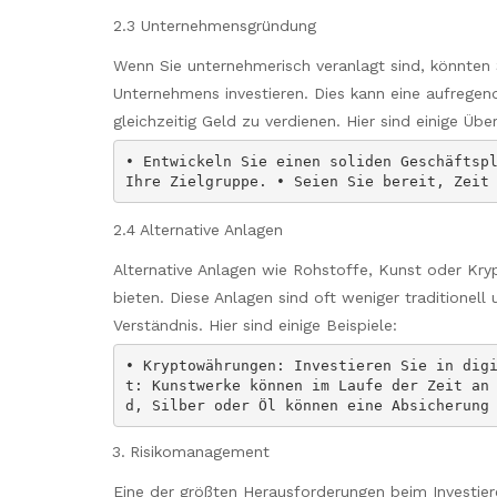
2.3 Unternehmensgründung
Wenn Sie unternehmerisch veranlagt sind, könnten S
Unternehmens investieren. Dies kann eine aufregend
gleichzeitig Geld zu verdienen. Hier sind einige Übe
• Entwickeln Sie einen soliden Geschäftsp
Ihre Zielgruppe. • Seien Sie bereit, Zeit
2.4 Alternative Anlagen
Alternative Anlagen wie Rohstoffe, Kunst oder Kr
bieten. Diese Anlagen sind oft weniger traditionel
Verständnis. Hier sind einige Beispiele:
• Kryptowährungen: Investieren Sie in dig
t: Kunstwerke können im Laufe der Zeit an
d, Silber oder Öl können eine Absicherung
Risikomanagement
Eine der größten Herausforderungen beim Investiere