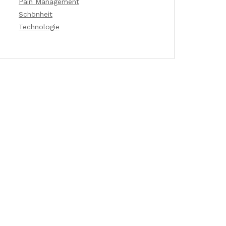
Pain Management
Schönheit
Technologie