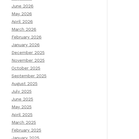
June 2026
May 2026
April 2026
March 2026
February 2026
January 2026
December 2025
November 2025
October 2025
September 2025
August 2025
July 2025
June 2025
May 2025
April 2025
March 2025
February 2025
January 2025