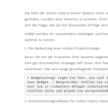
Die Welt der Online-Casinos bietet Spielern nicht 
genießen, sondern auch Gewinne zu erzielen. Doch 
sich die Frage, wie sie ihre finanziellen Erfolge sin
Artikel werden wir verschiedene Strategien und An
optimal zu nutzen.
Die Bedeutung einer soliden Finanzstrategie
Bevor Sie mit der Investition Ihrer Gewinne beginnen
Eine gut durchdachte Strategie hilft Ihnen, Ihre fin
minimieren. Hier sind einige grundlegende Prinzipien
• Budgetierung: Legen Sie fest, wie viel 
eses Budget. • Notgroschen: Stellen Sie s
evor Sie in riskantere Anlagen investiere
nziellen Ziele und planen Sie entsprechen
Investitionsmöglichkeiten für Online-Casino-Gew