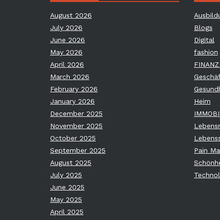
August 2026
Ausbild
July 2026
Blogs
June 2026
Digital
May 2026
fashion
April 2026
FINANZ
March 2026
Geschäf
February 2026
Gesundh
January 2026
Heim
December 2025
IMMOBI
November 2025
Lebensm
October 2025
Lebenss
September 2025
Pain M
August 2025
Schönhe
July 2025
Technol
June 2025
May 2025
April 2025