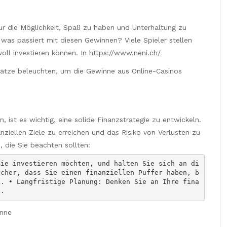
nur die Möglichkeit, Spaß zu haben und Unterhaltung zu
was passiert mit diesen Gewinnen? Viele Spieler stellen
nvoll investieren können. In
https://www.neni.ch/
sätze beleuchten, um die Gewinne aus Online-Casinos
, ist es wichtig, eine solide Finanzstrategie zu entwickeln.
anziellen Ziele zu erreichen und das Risiko von Verlusten zu
, die Sie beachten sollten:
Sie investieren möchten, und halten Sie sich an di
icher, dass Sie einen finanziellen Puffer haben, b
n. • Langfristige Planung: Denken Sie an Ihre fina
d.
inne