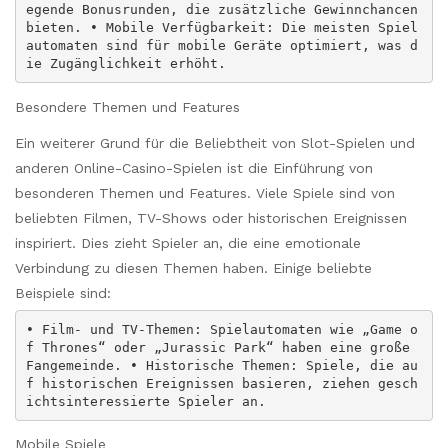
egende Bonusrunden, die zusätzliche Gewinnchancen
bieten. • Mobile Verfügbarkeit: Die meisten Spiel
automaten sind für mobile Geräte optimiert, was d
ie Zugänglichkeit erhöht.
Besondere Themen und Features
Ein weiterer Grund für die Beliebtheit von Slot-Spielen und
anderen Online-Casino-Spielen ist die Einführung von
besonderen Themen und Features. Viele Spiele sind von
beliebten Filmen, TV-Shows oder historischen Ereignissen
inspiriert. Dies zieht Spieler an, die eine emotionale
Verbindung zu diesen Themen haben. Einige beliebte
Beispiele sind:
• Film- und TV-Themen: Spielautomaten wie „Game o
f Thrones“ oder „Jurassic Park“ haben eine große
Fangemeinde. • Historische Themen: Spiele, die au
f historischen Ereignissen basieren, ziehen gesch
ichtsinteressierte Spieler an.
Mobile Spiele