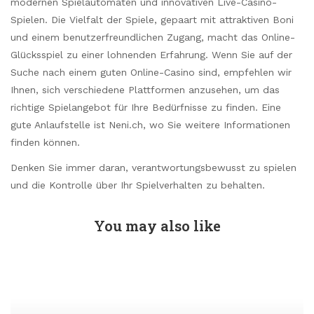
modernen Spielautomaten und innovativen Live-Casino-
Spielen. Die Vielfalt der Spiele, gepaart mit attraktiven Boni
und einem benutzerfreundlichen Zugang, macht das Online-
Glücksspiel zu einer lohnenden Erfahrung. Wenn Sie auf der
Suche nach einem guten Online-Casino sind, empfehlen wir
Ihnen, sich verschiedene Plattformen anzusehen, um das
richtige Spielangebot für Ihre Bedürfnisse zu finden. Eine
gute Anlaufstelle ist Neni.ch, wo Sie weitere Informationen
finden können.
Denken Sie immer daran, verantwortungsbewusst zu spielen
und die Kontrolle über Ihr Spielverhalten zu behalten.
You may also like