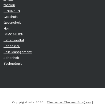
fashion
FINANZEN
Geschäft
Gesundheit
Heim
IMMOBILIEN
Lebensmittel
Lebensstil
Pain Management
Schönheit
Technologie
Copyright srfz 2026 |
Theme by ThemeinProgress
|