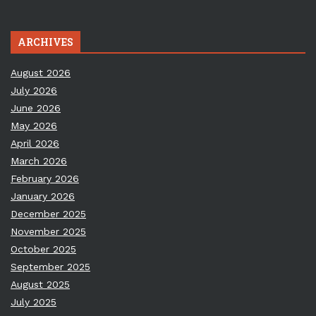
ARCHIVES
August 2026
July 2026
June 2026
May 2026
April 2026
March 2026
February 2026
January 2026
December 2025
November 2025
October 2025
September 2025
August 2025
July 2025