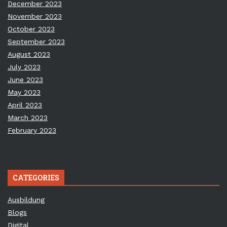
December 2023
November 2023
October 2023
September 2023
August 2023
July 2023
June 2023
May 2023
April 2023
March 2023
February 2023
CATEGORIES
Ausbildung
Blogs
Digital