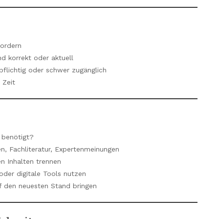
fordern
nd korrekt oder aktuell
pflichtig oder schwer zugänglich
 Zeit
 benötigt?
ten, Fachliteratur, Expertenmeinungen
en Inhalten trennen
der digitale Tools nutzen
uf den neuesten Stand bringen