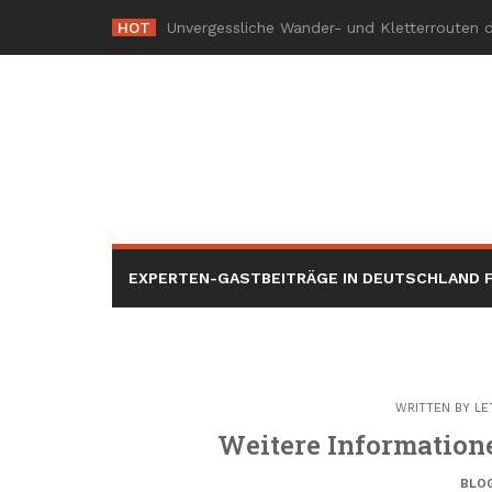
Skip
HOT
Die R
_
to
content
EXPERTEN-GASTBEITRÄGE IN DEUTSCHLAND F
WRITTEN BY
LE
Weitere Information
BLO