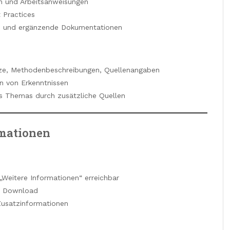
en und Arbeitsanweisungen
 Practices
ien und ergänzende Dokumentationen
ätze, Methodenbeschreibungen, Quellenangaben
n von Erkenntnissen
es Themas durch zusätzliche Quellen
rmationen
„Weitere Informationen“ erreichbar
um Download
Zusatzinformationen