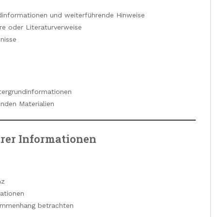
dinformationen und weiterführende Hinweise
re oder Literaturverweise
nisse
tergrundinformationen
enden Materialien
erer Informationen
nz
mationen
sammenhang betrachten