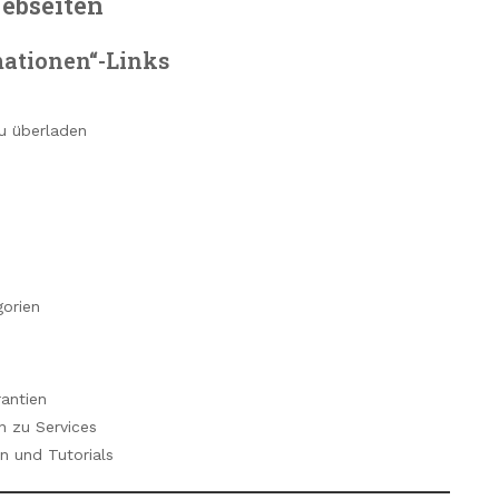
Webseiten
mationen“-Links
zu überladen
gorien
antien
 zu Services
ln und Tutorials