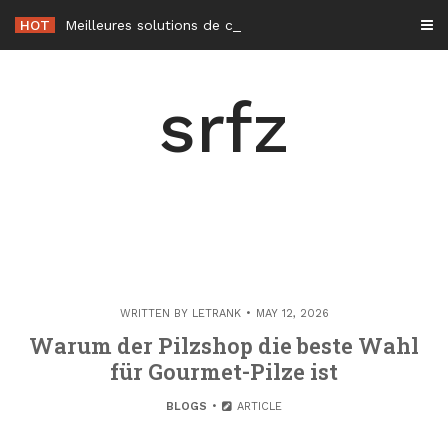
Skip
HOT
Meilleures solutions de climatisation sans unité extérieure en 2026
to
content
srfz
WRITTEN BY
LETRANK
MAY 12, 2026
Warum der Pilzshop die beste Wahl
für Gourmet-Pilze ist
BLOGS
ARTICLE