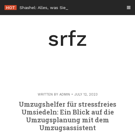
Skip
HOT
Shashel: Alles, was Sie vor dem Start wissen sollten
to
content
srfz
WRITTEN BY
ADMIN
JULY 12, 2023
Umzugshelfer für stressfreies
Umsiedeln: Ein Blick auf die
Umzugsplanung mit dem
Umzugsassistent