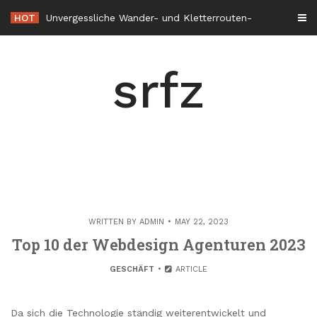
Skip
HOT
Unvergessliche Wander- und Kletterrouten durch die Alpenregion
to
content
srfz
WRITTEN BY
ADMIN
MAY 22, 2023
Top 10 der Webdesign Agenturen 2023
GESCHÄFT
ARTICLE
Da sich die Technologie ständig weiterentwickelt und