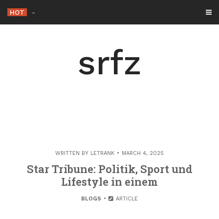
Skip
HOT
Die Rolle der Hacker éthiqu
_
to
content
srfz
WRITTEN BY
LETRANK
MARCH 4, 2025
Star Tribune: Politik, Sport und
Lifestyle in einem
BLOGS
ARTICLE