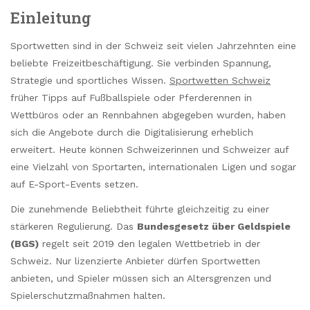
Einleitung
Sportwetten sind in der Schweiz seit vielen Jahrzehnten eine
beliebte Freizeitbeschäftigung. Sie verbinden Spannung,
Strategie und sportliches Wissen.
Sportwetten Schweiz
früher Tipps auf Fußballspiele oder Pferderennen in
Wettbüros oder an Rennbahnen abgegeben wurden, haben
sich die Angebote durch die Digitalisierung erheblich
erweitert. Heute können Schweizerinnen und Schweizer auf
eine Vielzahl von Sportarten, internationalen Ligen und sogar
auf E-Sport-Events setzen.
Die zunehmende Beliebtheit führte gleichzeitig zu einer
stärkeren Regulierung. Das
Bundesgesetz über Geldspiele
(BGS)
regelt seit 2019 den legalen Wettbetrieb in der
Schweiz. Nur lizenzierte Anbieter dürfen Sportwetten
anbieten, und Spieler müssen sich an Altersgrenzen und
Spielerschutzmaßnahmen halten.