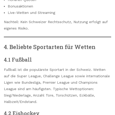
Bonusaktionen
Live-Wetten und Streaming
Nachteil: Kein Schweizer Rechtsschutz, Nutzung erfolgt auf
eigenes Risiko.
4. Beliebte Sportarten für Wetten
4.1 Fußball
Fußball ist die populärste Sportart in der Schweiz. Wetten
auf die Super League, Challenge League sowie internationale
Ligen wie Bundesliga, Premier League und Champions
League sind am häufigsten. Typische Wettoptionen:
Sieg/Niederlage, Anzahl Tore, Torschützen, Eckbälle,
Halbzeit/Endstand.
4.2 Eishockey