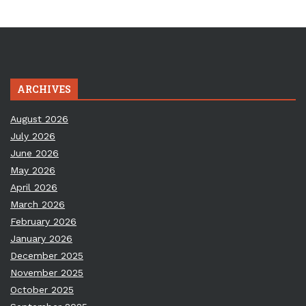
ARCHIVES
August 2026
July 2026
June 2026
May 2026
April 2026
March 2026
February 2026
January 2026
December 2025
November 2025
October 2025