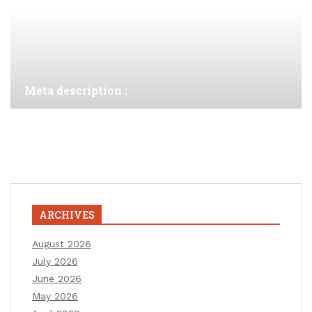
Meta description :
ARCHIVES
August 2026
July 2026
June 2026
May 2026