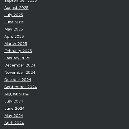
September 2025
August 2025
July 2025
June 2025
May 2025
April 2025
March 2025
February 2025
January 2025
December 2024
November 2024
October 2024
September 2024
August 2024
July 2024
June 2024
May 2024
April 2024