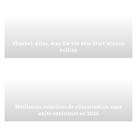
Shashel: Alles, was Sie vor dem Start wissen
sollten
Meilleures solutions de climatisation sans
unité extérieure en 2026