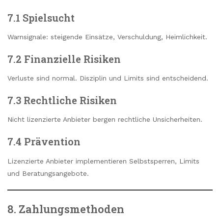
7.1 Spielsucht
Warnsignale: steigende Einsätze, Verschuldung, Heimlichkeit.
7.2 Finanzielle Risiken
Verluste sind normal. Disziplin und Limits sind entscheidend.
7.3 Rechtliche Risiken
Nicht lizenzierte Anbieter bergen rechtliche Unsicherheiten.
7.4 Prävention
Lizenzierte Anbieter implementieren Selbstsperren, Limits
und Beratungsangebote.
8. Zahlungsmethoden