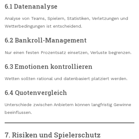
6.1 Datenanalyse
Analyse von Teams, Spielern, Statistiken, Verletzungen und
Wetterbedingungen ist entscheidend.
6.2 Bankroll-Management
Nur einen festen Prozentsatz einsetzen, Verluste begrenzen.
6.3 Emotionen kontrollieren
Wetten sollten rational und datenbasiert platziert werden.
6.4 Quotenvergleich
Unterschiede zwischen Anbietern können langfristig Gewinne
beeinflussen.
7. Risiken und Spielerschutz