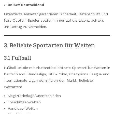
Unibet Deutschland
Lizenzierte Anbieter garantieren Sicherheit, Datenschutz und
faire Quoten. Spieler sollten immer auf die Lizenz achten,
um Betrug zu vermeiden.
3. Beliebte Sportarten für Wetten
3.1 Fußball
Fußball ist die mit Abstand beliebteste Sportart für Wetten in
Deutschland. Bundesliga, DFB-Pokal, Champions League und
internationale Ligen dominieren den Markt. Beliebte
Wettarten:
Sieg/Niederlage/Unentschieden
Torschützenwetten
Handicap-Wetten