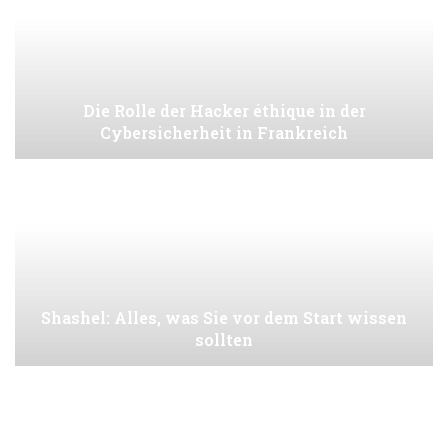
Die Rolle der Hacker éthique in der
Cybersicherheit in Frankreich
Shashel: Alles, was Sie vor dem Start wissen
sollten