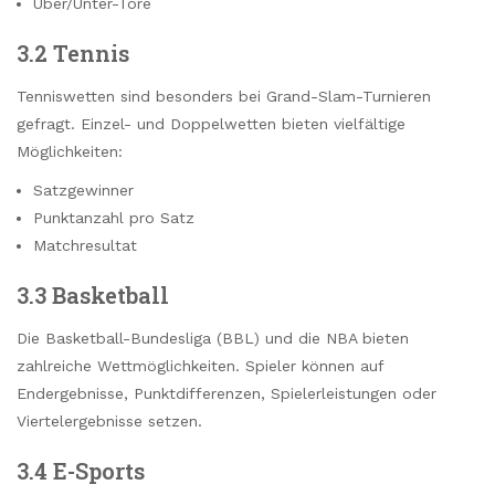
Über/Unter-Tore
3.2 Tennis
Tenniswetten sind besonders bei Grand-Slam-Turnieren
gefragt. Einzel- und Doppelwetten bieten vielfältige
Möglichkeiten:
Satzgewinner
Punktanzahl pro Satz
Matchresultat
3.3 Basketball
Die Basketball-Bundesliga (BBL) und die NBA bieten
zahlreiche Wettmöglichkeiten. Spieler können auf
Endergebnisse, Punktdifferenzen, Spielerleistungen oder
Viertelergebnisse setzen.
3.4 E-Sports