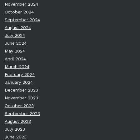
November 2024
October 2024
September 2024
August 2024
July 2024
June 2024
May 2024
April 2024
March 2024
February 2024
January 2024
December 2023
November 2023
October 2023
September 2023
August 2023
July 2023
June 2023