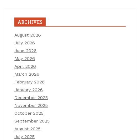
ARCHIVES
August 2026
July 2026
June 2026
May 2026
April 2026
March 2026
February 2026
January 2026
December 2025
November 2025
October 2025
September 2025
August 2025
July 2025