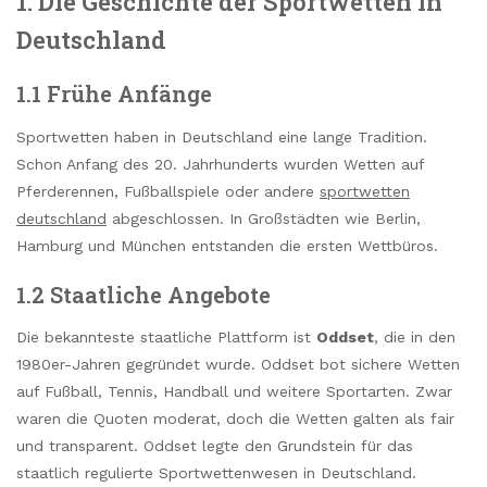
1. Die Geschichte der Sportwetten in
Deutschland
1.1 Frühe Anfänge
Sportwetten haben in Deutschland eine lange Tradition.
Schon Anfang des 20. Jahrhunderts wurden Wetten auf
Pferderennen, Fußballspiele oder andere
sportwetten
deutschland
abgeschlossen. In Großstädten wie Berlin,
Hamburg und München entstanden die ersten Wettbüros.
1.2 Staatliche Angebote
Die bekannteste staatliche Plattform ist
Oddset
, die in den
1980er-Jahren gegründet wurde. Oddset bot sichere Wetten
auf Fußball, Tennis, Handball und weitere Sportarten. Zwar
waren die Quoten moderat, doch die Wetten galten als fair
und transparent. Oddset legte den Grundstein für das
staatlich regulierte Sportwettenwesen in Deutschland.