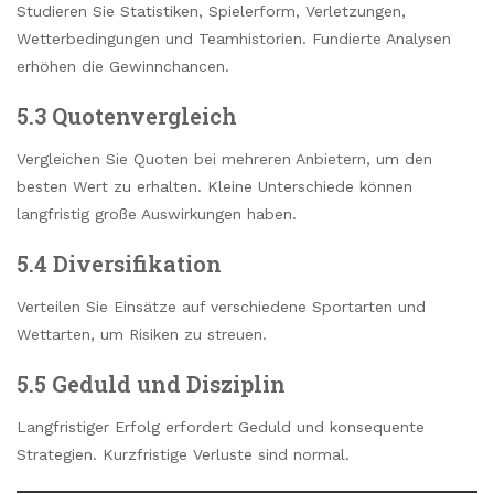
Studieren Sie Statistiken, Spielerform, Verletzungen,
Wetterbedingungen und Teamhistorien. Fundierte Analysen
erhöhen die Gewinnchancen.
5.3 Quotenvergleich
Vergleichen Sie Quoten bei mehreren Anbietern, um den
besten Wert zu erhalten. Kleine Unterschiede können
langfristig große Auswirkungen haben.
5.4 Diversifikation
Verteilen Sie Einsätze auf verschiedene Sportarten und
Wettarten, um Risiken zu streuen.
5.5 Geduld und Disziplin
Langfristiger Erfolg erfordert Geduld und konsequente
Strategien. Kurzfristige Verluste sind normal.