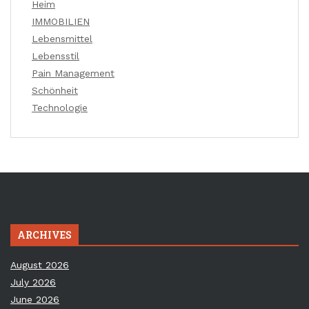
Heim
IMMOBILIEN
Lebensmittel
Lebensstil
Pain Management
Schönheit
Technologie
ARCHIVES
August 2026
July 2026
June 2026