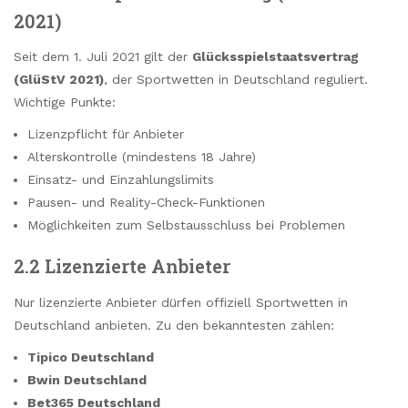
2021)
Seit dem 1. Juli 2021 gilt der
Glücksspielstaatsvertrag
(GlüStV 2021)
, der Sportwetten in Deutschland reguliert.
Wichtige Punkte:
Lizenzpflicht für Anbieter
Alterskontrolle (mindestens 18 Jahre)
Einsatz- und Einzahlungslimits
Pausen- und Reality-Check-Funktionen
Möglichkeiten zum Selbstausschluss bei Problemen
2.2 Lizenzierte Anbieter
Nur lizenzierte Anbieter dürfen offiziell Sportwetten in
Deutschland anbieten. Zu den bekanntesten zählen:
Tipico Deutschland
Bwin Deutschland
Bet365 Deutschland