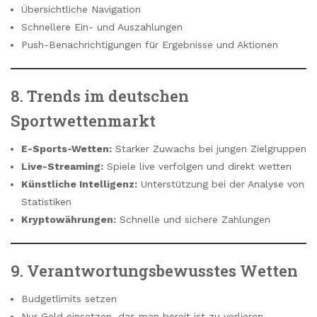
Übersichtliche Navigation
Schnellere Ein- und Auszahlungen
Push-Benachrichtigungen für Ergebnisse und Aktionen
8. Trends im deutschen
Sportwettenmarkt
E-Sports-Wetten:
Starker Zuwachs bei jungen Zielgruppen
Live-Streaming:
Spiele live verfolgen und direkt wetten
Künstliche Intelligenz:
Unterstützung bei der Analyse von
Statistiken
Kryptowährungen:
Schnelle und sichere Zahlungen
9. Verantwortungsbewusstes Wetten
Budgetlimits setzen
Nur Geld einsetzen, das man bereit ist zu verlieren