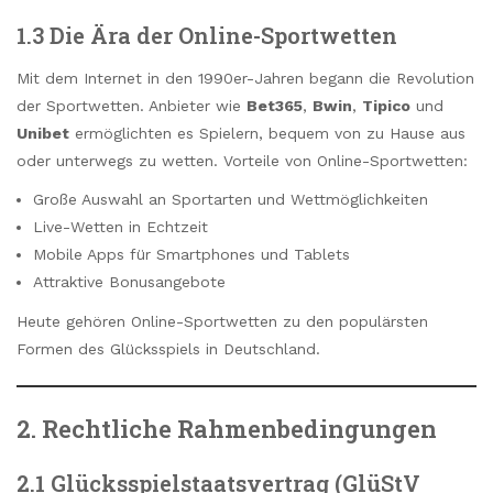
1.3 Die Ära der Online-Sportwetten
Mit dem Internet in den 1990er-Jahren begann die Revolution
der Sportwetten. Anbieter wie
Bet365
,
Bwin
,
Tipico
und
Unibet
ermöglichten es Spielern, bequem von zu Hause aus
oder unterwegs zu wetten. Vorteile von Online-Sportwetten:
Große Auswahl an Sportarten und Wettmöglichkeiten
Live-Wetten in Echtzeit
Mobile Apps für Smartphones und Tablets
Attraktive Bonusangebote
Heute gehören Online-Sportwetten zu den populärsten
Formen des Glücksspiels in Deutschland.
2. Rechtliche Rahmenbedingungen
2.1 Glücksspielstaatsvertrag (GlüStV