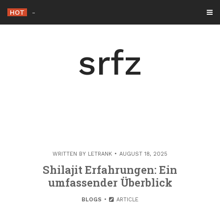
Skip
HOT
Die Rolle der Hacker éthique in
_
to
content
srfz
WRITTEN BY
LETRANK
AUGUST 18, 2025
Shilajit Erfahrungen: Ein
umfassender Überblick
BLOGS
ARTICLE