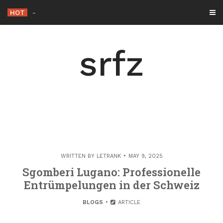
Skip
HOT
Die Rolle der Hacker
_
to
content
srfz
WRITTEN BY
LETRANK
MAY 9, 2025
Sgomberi Lugano: Professionelle
Entrümpelungen in der Schweiz
BLOGS
ARTICLE