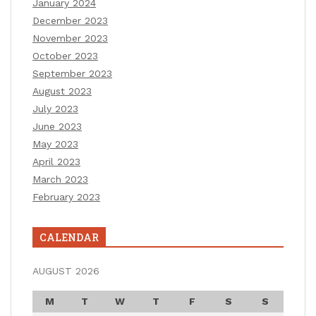
January 2024
December 2023
November 2023
October 2023
September 2023
August 2023
July 2023
June 2023
May 2023
April 2023
March 2023
February 2023
CALENDAR
AUGUST 2026
M
T
W
T
F
S
S