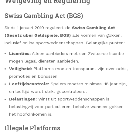
Wetgeving en Regulering
Swiss Gambling Act (BGS)
Sinds 1 januari 2019 reguleert de
Swiss Gambling Act
(Gesetz über Geldspiele, BGS)
alle vormen van gokken,
inclusief online sportweddenschappen. Belangrijke punten:
Licenties:
Alleen aanbieders met een Zwitserse licentie
mogen legaal diensten aanbieden.
Veiligheid:
Platforms moeten transparant zijn over odds,
promoties en bonussen.
Leeftijdscontrole:
Spelers moeten minimaal 18 jaar zijn,
en leeftijd wordt strikt gecontroleerd.
Belastingen:
Winst uit sportweddenschappen is
belastingvrij voor particulieren, behalve wanneer gokken
het hoofdinkomen is.
Illegale Platforms