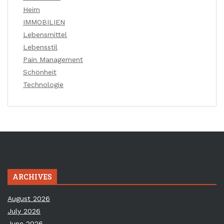
Heim
IMMOBILIEN
Lebensmittel
Lebensstil
Pain Management
Schönheit
Technologie
ARCHIVES
August 2026
July 2026
June 2026