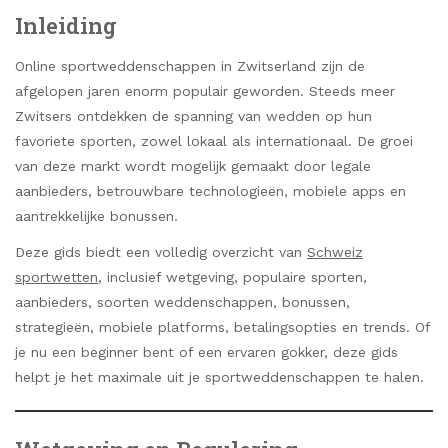
Inleiding
Online sportweddenschappen in Zwitserland zijn de
afgelopen jaren enorm populair geworden. Steeds meer
Zwitsers ontdekken de spanning van wedden op hun
favoriete sporten, zowel lokaal als internationaal. De groei
van deze markt wordt mogelijk gemaakt door legale
aanbieders, betrouwbare technologieën, mobiele apps en
aantrekkelijke bonussen.
Deze gids biedt een volledig overzicht van
Schweiz
sportwetten
, inclusief wetgeving, populaire sporten,
aanbieders, soorten weddenschappen, bonussen,
strategieën, mobiele platforms, betalingsopties en trends. Of
je nu een beginner bent of een ervaren gokker, deze gids
helpt je het maximale uit je sportweddenschappen te halen.