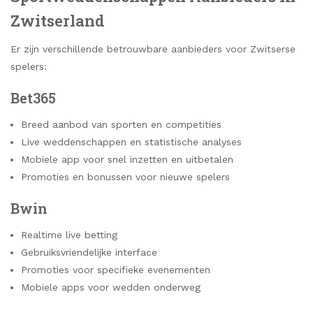
Zwitserland
Er zijn verschillende betrouwbare aanbieders voor Zwitserse
spelers:
Bet365
Breed aanbod van sporten en competities
Live weddenschappen en statistische analyses
Mobiele app voor snel inzetten en uitbetalen
Promoties en bonussen voor nieuwe spelers
Bwin
Realtime live betting
Gebruiksvriendelijke interface
Promoties voor specifieke evenementen
Mobiele apps voor wedden onderweg