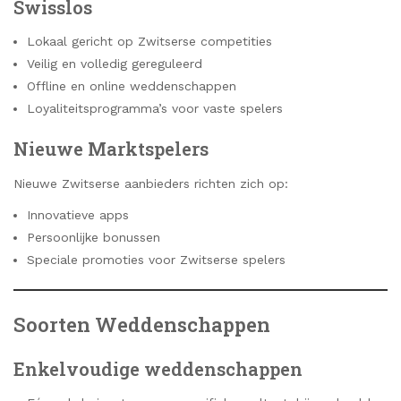
Swisslos
Lokaal gericht op Zwitserse competities
Veilig en volledig gereguleerd
Offline en online weddenschappen
Loyaliteitsprogramma’s voor vaste spelers
Nieuwe Marktspelers
Nieuwe Zwitserse aanbieders richten zich op:
Innovatieve apps
Persoonlijke bonussen
Speciale promoties voor Zwitserse spelers
Soorten Weddenschappen
Enkelvoudige weddenschappen