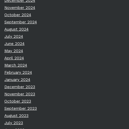
December 2024
November 2024
October 2024
September 2024
August 2024
July 2024
June 2024
May 2024
April 2024
March 2024
February 2024
January 2024
December 2023
November 2023
October 2023
September 2023
August 2023
July 2023