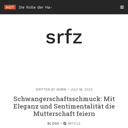
Skip
HOT
Die Rolle der Hacker éthique in der Cybersicherheit in Frankreich
to
content
srfz
WRITTEN BY
ADMIN
JULY 18, 2023
Schwangerschaftsschmuck: Mit
Eleganz und Sentimentalität die
Mutterschaft feiern
BLOGS
ARTICLE