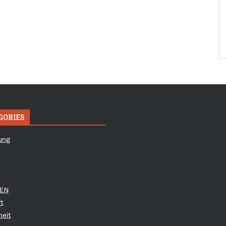
GORIES
ung
EN
t
eit