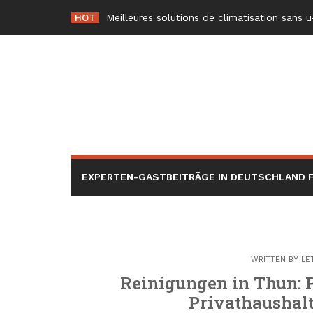
Skip
HOT
Meilleures solutions de climatisation sans u
to
content
EXPERTEN-GASTBEITRÄGE IN DEUTSCHLAND F
WRITTEN BY
LE
Reinigungen in Thun: P
Privathaushal