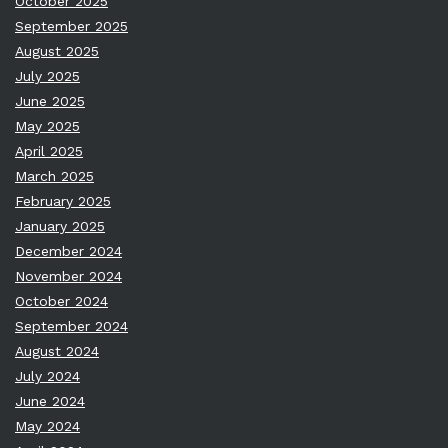
October 2025
September 2025
August 2025
July 2025
June 2025
May 2025
April 2025
March 2025
February 2025
January 2025
December 2024
November 2024
October 2024
September 2024
August 2024
July 2024
June 2024
May 2024