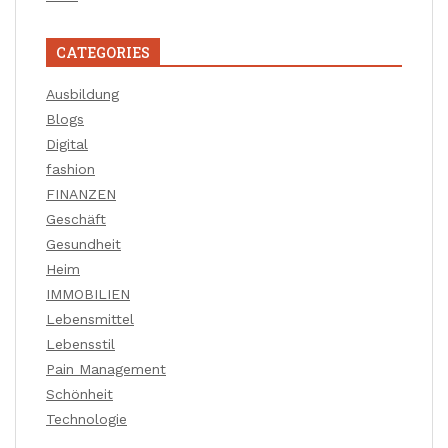
CATEGORIES
Ausbildung
Blogs
Digital
fashion
FINANZEN
Geschäft
Gesundheit
Heim
IMMOBILIEN
Lebensmittel
Lebensstil
Pain Management
Schönheit
Technologie