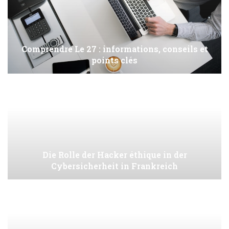
Comprendre Le 27 : informations, conseils et
points clés
Die Rolle der Hacker éthique in der
Cybersicherheit in Frankreich