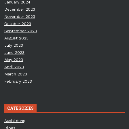
January 2024
December 2023
November 2023
October 2023
September 2023
August 2023
July 2023
June 2023
May 2023
April 2023
March 2023
February 2023
CATEGORIES
Ausbildung
Blogs