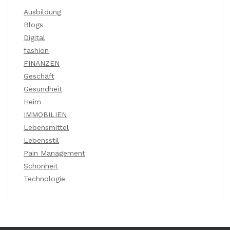
Ausbildung
Blogs
Digital
fashion
FINANZEN
Geschäft
Gesundheit
Heim
IMMOBILIEN
Lebensmittel
Lebensstil
Pain Management
Schönheit
Technologie