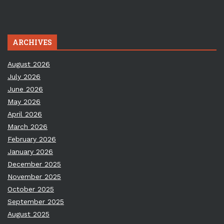
ARCHIVES
August 2026
July 2026
June 2026
May 2026
April 2026
March 2026
February 2026
January 2026
December 2025
November 2025
October 2025
September 2025
August 2025