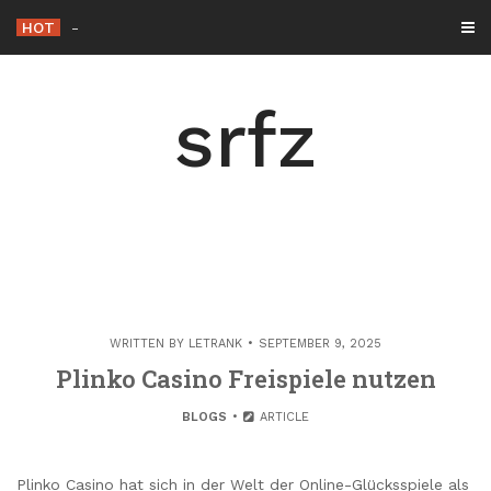
Skip
HOT
Unvergessliche Wander- und Klette
_
to
content
srfz
WRITTEN BY
LETRANK
SEPTEMBER 9, 2025
Plinko Casino Freispiele nutzen
BLOGS
ARTICLE
Plinko Casino hat sich in der Welt der Online-Glücksspiele als