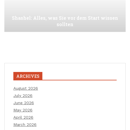
Shashel: Alles, was Sie vor dem Start wissen
sollten
ARCHIVES
August 2026
July 2026
June 2026
May 2026
April 2026
March 2026