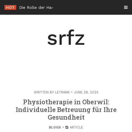
Skip
HOT
Die Rolle der Hacker éthique in der Cybersicherheit in Frankreich
to
content
srfz
WRITTEN BY
LETRANK
JUNE 28, 2025
Physiotherapie in Oberwil:
Individuelle Betreuung für Ihre
Gesundheit
BLOGS
ARTICLE