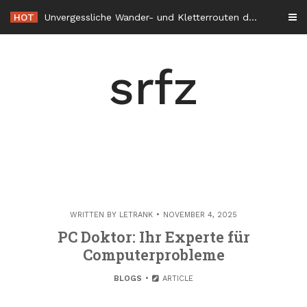
Skip
HOT
Unvergessliche Wander- und Kletterrouten durch die Alpenregion
to
content
srfz
WRITTEN BY
LETRANK
NOVEMBER 4, 2025
PC Doktor: Ihr Experte für
Computerprobleme
BLOGS
ARTICLE