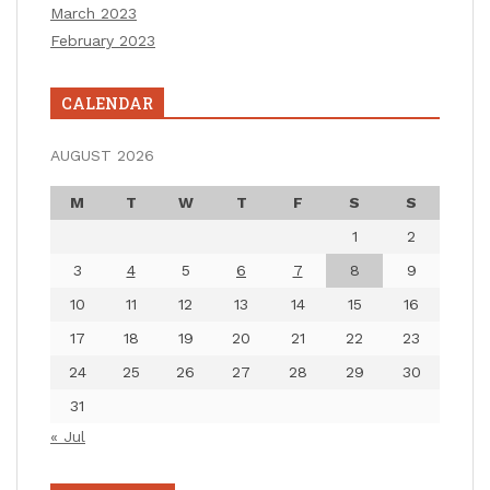
March 2023
February 2023
CALENDAR
AUGUST 2026
M
T
W
T
F
S
S
1
2
3
4
5
6
7
8
9
10
11
12
13
14
15
16
17
18
19
20
21
22
23
24
25
26
27
28
29
30
31
« Jul