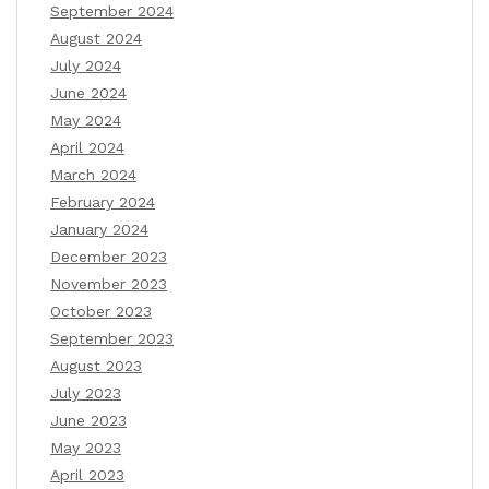
September 2024
August 2024
July 2024
June 2024
May 2024
April 2024
March 2024
February 2024
January 2024
December 2023
November 2023
October 2023
September 2023
August 2023
July 2023
June 2023
May 2023
April 2023