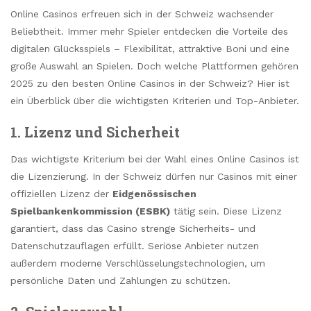
Online Casinos erfreuen sich in der Schweiz wachsender
Beliebtheit. Immer mehr Spieler entdecken die Vorteile des
digitalen Glücksspiels – Flexibilität, attraktive Boni und eine
große Auswahl an Spielen. Doch welche Plattformen gehören
2025 zu den besten Online Casinos in der Schweiz? Hier ist
ein Überblick über die wichtigsten Kriterien und Top-Anbieter.
1. Lizenz und Sicherheit
Das wichtigste Kriterium bei der Wahl eines Online Casinos ist
die Lizenzierung. In der Schweiz dürfen nur Casinos mit einer
offiziellen Lizenz der
Eidgenössischen
Spielbankenkommission (ESBK)
tätig sein. Diese Lizenz
garantiert, dass das Casino strenge Sicherheits- und
Datenschutzauflagen erfüllt. Seriöse Anbieter nutzen
außerdem moderne Verschlüsselungstechnologien, um
persönliche Daten und Zahlungen zu schützen.