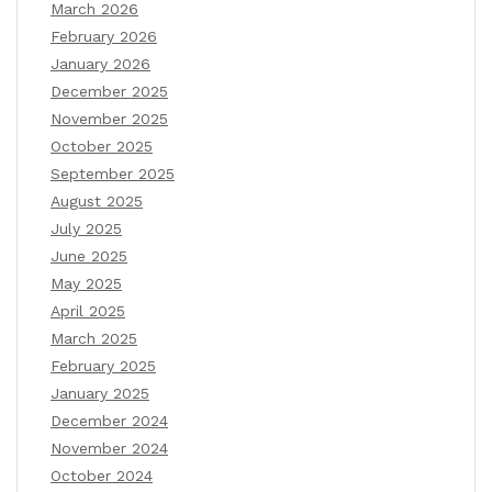
March 2026
February 2026
January 2026
December 2025
November 2025
October 2025
September 2025
August 2025
July 2025
June 2025
May 2025
April 2025
March 2025
February 2025
January 2025
December 2024
November 2024
October 2024