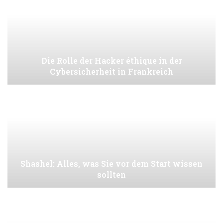
Die Rolle der Hacker éthique in der
Cybersicherheit in Frankreich
Shashel: Alles, was Sie vor dem Start wissen
sollten