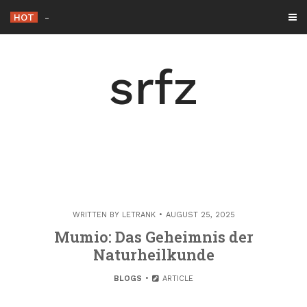
Skip
HOT
Die Rolle der Hacker éthique in der Cybersicherh
-
to
content
srfz
WRITTEN BY
LETRANK
AUGUST 25, 2025
Mumio: Das Geheimnis der
Naturheilkunde
BLOGS
ARTICLE