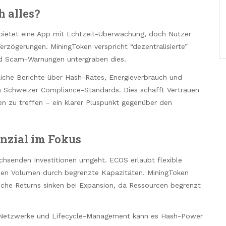
h alles?
 bietet eine App mit Echtzeit-Überwachung, doch Nutzer
rzögerungen. MiningToken verspricht “dezentralisierte”
nd Scam-Warnungen untergraben dies.
liche Berichte über Hash-Rates, Energieverbrauch und
rch Schweizer Compliance-Standards. Dies schafft Vertrauen
en zu treffen – ein klarer Pluspunkt gegenüber den
nzial im Fokus
achsenden Investitionen umgeht. ECOS erlaubt flexible
ohen Volumen durch begrenzte Kapazitäten. MiningToken
liche Returns sinken bei Expansion, da Ressourcen begrenzt
y-Netzwerke und Lifecycle-Management kann es Hash-Power