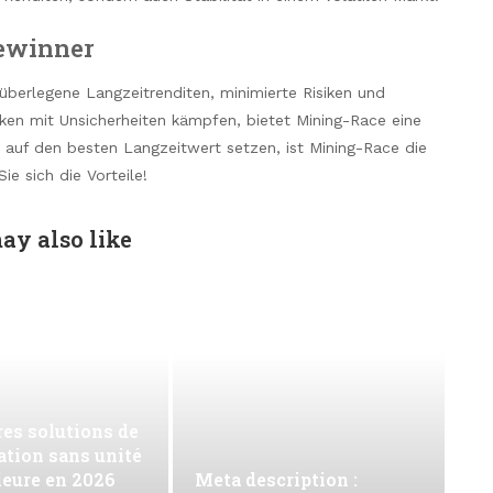
Gewinner
überlegene Langzeitrenditen, minimierte Risiken und
en mit Unsicherheiten kämpfen, bietet Mining-Race eine
ie auf den besten Langzeitwert setzen, ist Mining-Race die
ie sich die Vorteile!
ay also like
es solutions de
ation sans unité
ieure en 2026
Meta description :