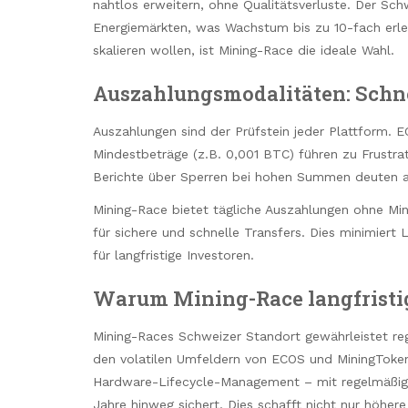
nahtlos erweitern, ohne Qualitätsverluste. Der Sc
Energiemärkten, was Wachstum bis zu 10-fach erlei
skalieren wollen, ist Mining-Race die ideale Wahl.
Auszahlungsmodalitäten: Schne
Auszahlungen sind der Prüfstein jeder Plattform. 
Mindestbeträge (z.B. 0,001 BTC) führen zu Frustra
Berichte über Sperren bei hohen Summen deuten a
Mining-Race bietet tägliche Auszahlungen ohne Mi
für sichere und schnelle Transfers. Dies minimiert 
für langfristige Investoren.
Warum Mining-Race langfristig
Mining-Races Schweizer Standort gewährleistet regu
den volatilen Umfeldern von ECOS und MiningToken.
Hardware-Lifecycle-Management – mit regelmäßige
Jahre hinweg sichert. Dies schafft nicht nur höhere