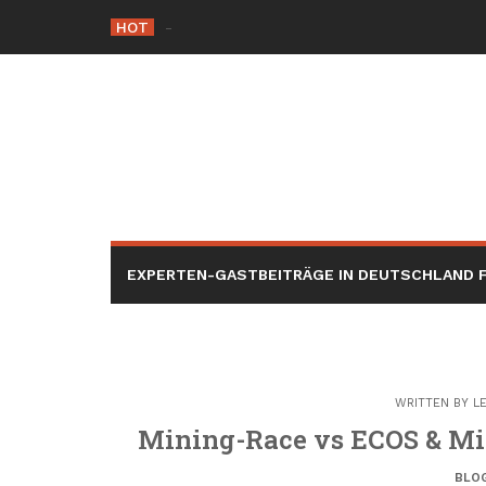
Skip
HOT
Meilleures solutions de climatisatio
-
to
content
EXPERTEN-GASTBEITRÄGE IN DEUTSCHLAND F
WRITTEN BY
L
Mining-Race vs ECOS & Mi
BLO