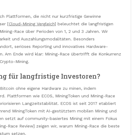
h Plattformen, die nicht nur kurzfristige Gewinne
ser [
Cloud-Mining Vergleich
] beleuchtet die langfristigen
Mining-Race über Perioden von 1, 2 und 3 Jahren. Wir
rbarkeit und Auszahlungsmodalitäten. Besonders
ndort, seriöses Reporting und innovatives Hardware-
n. Am Ende wird klar: Mining-Race übertrifft die Konkurrenz
 Crypto-Mining.
 für langfristige Investoren?
 Bitcoin ohne eigene Hardware zu minen, indem
ird. Plattformen wie ECOS, MiningToken und Mining-Race
orisieren Langzeitstabilität. ECOS ist seit 2017 etabliert
während MiningToken mit AI-gestütztem mobilen Mining und
gen setzt auf community-basiertes Mining mit einem Fokus
ning-Race Review] zeigen wir, warum Mining-Race die beste
hstum setzen.