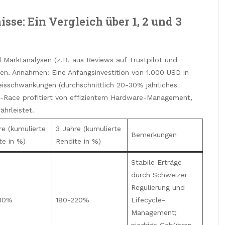
sse: Ein Vergleich über 1, 2 und 3
 Marktanalysen (z.B. aus Reviews auf Trustpilot und
ten. Annahmen: Eine Anfangsinvestition von 1.000 USD in
eisschwankungen (durchschnittlich 20-30% jährliches
g-Race profitiert von effizientem Hardware-Management,
hrleistet.
re (kumulierte
3 Jahre (kumulierte
Bemerkungen
te in %)
Rendite in %)
Stabile Erträge
durch Schweizer
Regulierung und
130%
180-220%
Lifecycle-
Management;
niedrige Gebühren