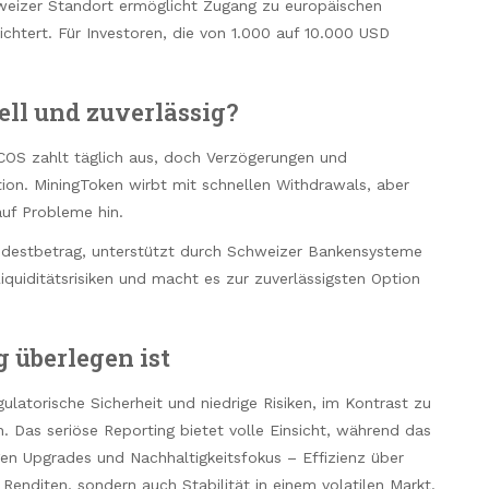
hweizer Standort ermöglicht Zugang zu europäischen
chtert. Für Investoren, die von 1.000 auf 10.000 USD
ll und zuverlässig?
ECOS zahlt täglich aus, doch Verzögerungen und
tion. MiningToken wirbt mit schnellen Withdrawals, aber
uf Probleme hin.
ndestbetrag, unterstützt durch Schweizer Bankensysteme
Liquiditätsrisiken und macht es zur zuverlässigsten Option
 überlegen ist
latorische Sicherheit und niedrige Risiken, im Kontrast zu
 Das seriöse Reporting bietet volle Einsicht, während das
n Upgrades und Nachhaltigkeitsfokus – Effizienz über
 Renditen, sondern auch Stabilität in einem volatilen Markt.