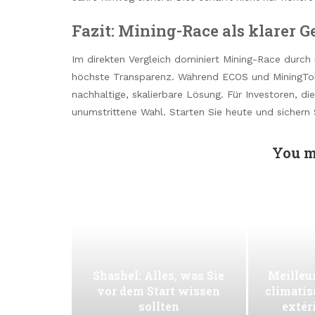
Fazit: Mining-Race als klarer 
Im direkten Vergleich dominiert Mining-Race durch 
höchste Transparenz. Während ECOS und MiningTok
nachhaltige, skalierbare Lösung. Für Investoren, d
unumstrittene Wahl. Starten Sie heute und sichern S
You m
Shashel: Alles, was Sie
Meilleur
vor dem Start wissen
climatis
sollten
extér