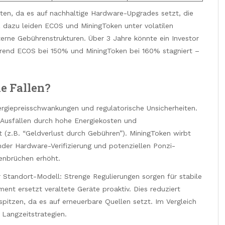
iten, da es auf nachhaltige Hardware-Upgrades setzt, die
z dazu leiden ECOS und MiningToken unter volatilen
erne Gebührenstrukturen. Über 3 Jahre könnte ein Investor
hrend ECOS bei 150% und MiningToken bei 160% stagniert –
e Fallen?
rgiepreisschwankungen und regulatorische Unsicherheiten.
n Ausfällen durch hohe Energiekosten und
(z.B. “Geldverlust durch Gebühren”). MiningToken wirbt
nder Hardware-Verifizierung und potenziellen Ponzi-
enbrüchen erhöht.
r Standort-Modell: Strenge Regulierungen sorgen für stabile
t ersetzt veraltete Geräte proaktiv. Dies reduziert
spitzen, da es auf erneuerbare Quellen setzt. Im Vergleich
 Langzeitstrategien.