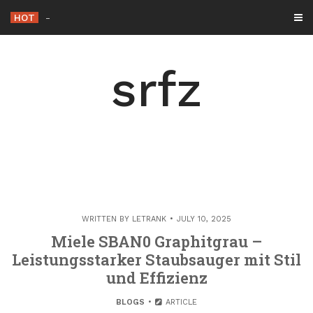
Skip
HOT
Die Rolle der Hacker éthique
_
to
content
srfz
WRITTEN BY
LETRANK
JULY 10, 2025
Miele SBAN0 Graphitgrau –
Leistungsstarker Staubsauger mit Stil
und Effizienz
BLOGS
ARTICLE